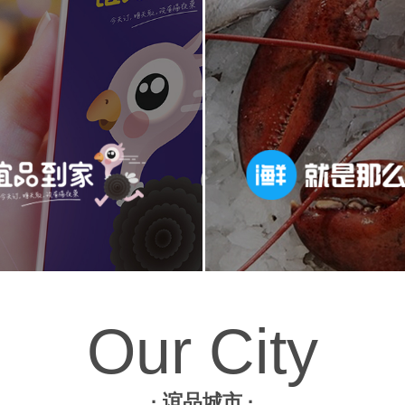
Our City
· 谊品城市 ·