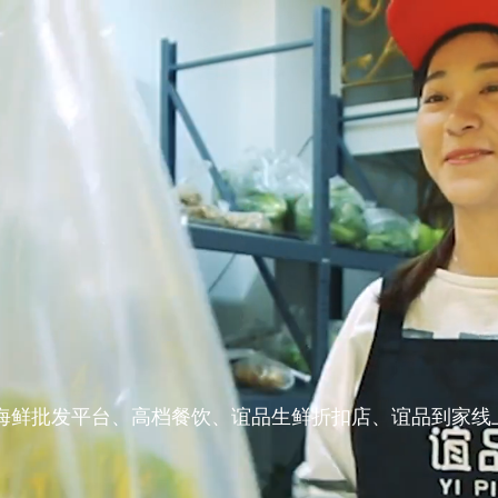
海鲜批发平台、高档餐饮、谊品生鲜折扣店、谊品到家线